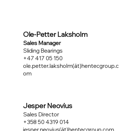
Ole-Petter Laksholm
Sales Manager
Sliding Bearings
+47 417 05 150
ole.petter.laksholm(ät)hentecgroup.c
om
Jesper Neovius
Sales Director
+358 50 4319 014
jesper.neovius(ät)hentecgroup.com