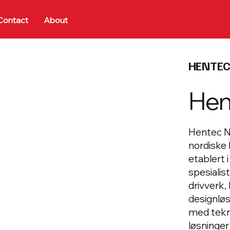
Contact
About
HENTEC
Hen
Hentec N
nordiske
etablert 
spesialis
drivverk,
designløs
med tekni
løsninger