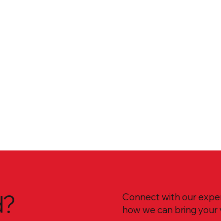
d?
Connect with our exper
how we can bring your vi