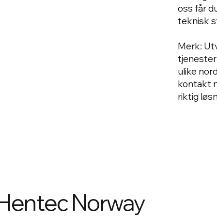
oss får du
teknisk s
Merk: Ut
tjenester
ulike nor
kontakt m
riktig løs
 Hentec Norway