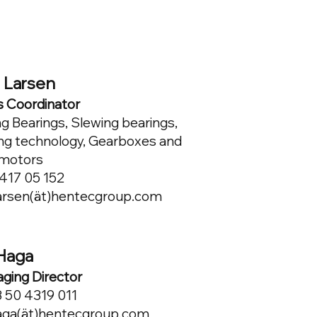
e Larsen
s Coordinator
ng Bearings, Slewing bearings,
ing technology, Gearboxes and
motors
417 05 152
.larsen(ät)hentecgroup.com
 Haga
ging Director
 50 4319 011
haga(ät)hentecgroup.com