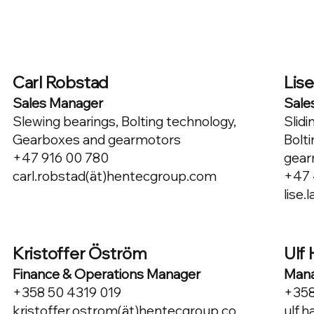
Carl Robstad
Lis
Sales Manager
Sale
Slewing bearings, Bolting technology,
Slidi
Gearboxes and gearmotors
Bolt
+47 916 00 780
gear
carl.robstad(ät)hentecgroup.com
+47 
lise
Kristoffer Öström
Ulf
Finance & Operations Manager
Mana
+358 50 4319 019
+358
kristoffer.ostrom(ät)hentecgroup.co
ulf.