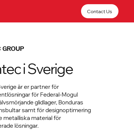
Contact Us
C GROUP
tec i Sverige
erige är er partner för
tlösningar för Federal-Mogul
älvsmörjande glidlager, Bonduras
nsbultar samt för designoptimering
e metalliska material för
rade lösningar.