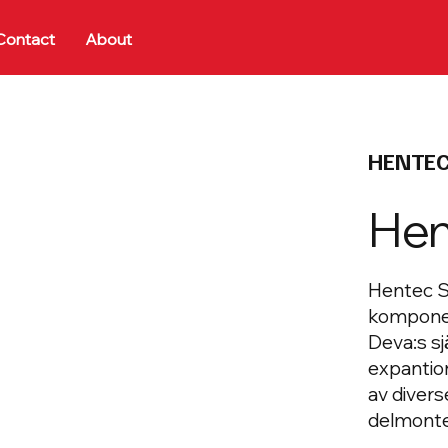
Contact
About
HENTE
Hen
Hentec Sv
komponen
Deva:s sj
expantio
av divers
delmonte