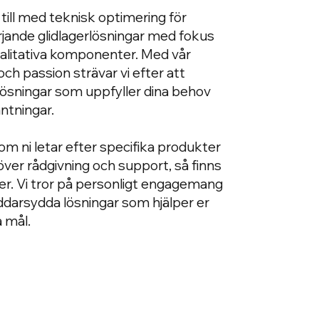
r till med teknisk optimering för
rjande glidlagerlösningar med fokus
alitativa komponenter. Med vår
och passion strävar vi efter att
lösningar som uppfyller dina behov
ntningar.
m ni letar efter specifika produkter
över rådgivning och support, så finns
r er. Vi tror på personligt engagemang
ddarsydda lösningar som hjälper er
a mål.