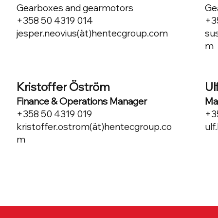
Gearboxes and gearmotors
Ge
+358 50 4319 014
+3
jesper.neovius(ät)hentecgroup.com
su
m
Kristoffer Öström
Ul
Finance & Operations Manager
Ma
+358 50 4319 019
+3
kristoffer.ostrom(ät)hentecgroup.co
ul
m