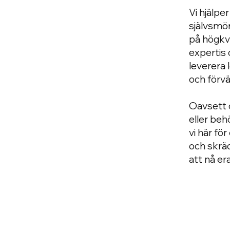
Vi hjälpe
självsmö
på högkv
expertis 
leverera 
och förvä
Oavsett o
eller beh
vi här fö
och skrä
att nå er