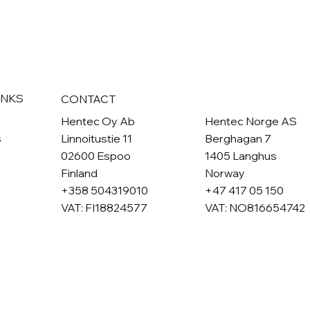
INKS
CONTACT
Hentec Oy Ab
Hentec Norge AS
Linnoitustie 11
Berghagan 7
s
02600 Espoo
1405 Langhus
Finland
Norway
+358 504319010
+47 417 05 150
VAT: FI18824577
VAT: NO816654742