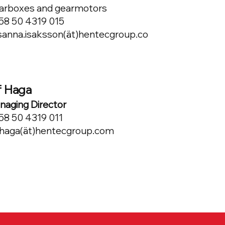
arboxes and gearmotors
58 50 4319 015
sanna.isaksson(ät)hentecgroup.co
f Haga
naging Director
58 50 4319 011
f.haga(ät)hentecgroup.com